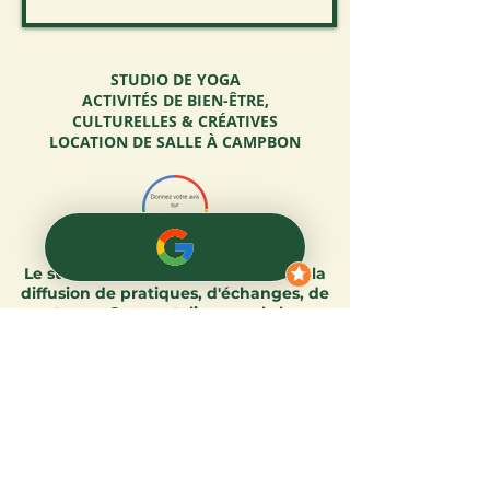
STUDIO DE YOGA
ACTIVITÉS DE BIEN-ÊTRE,
CULTURELLES & CRÉATIVES
LOCATION DE SALLE À CAMPBON
Le studio est mis à disposition pour la
diffusion de pratiques, d'échanges, de
partages.
Cours, ateliers, workshops,
stages, formations, conférences,
réunions, team building, cohésion
d'équipe, shootings, répétitions...
Régulièrement de nouvelles activités
sont organisées.​
Contakids adultes/enfants, Voyages
Sonores, Sophrologie en groupe,