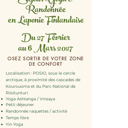
Séjour Yoga &
Randonnée
en Laponie Finlandaise
Du 27 Février
au 6 Mars 2027
OSEZ SORTIR DE VOTRE ZONE
DE CONFORT
Localisation : POSIO, sous le cercle
arctique, à proximité des cascades de
Kourouoma et du Parc National de
Riisitunturi
​Yoga Ashtanga / Vinsaya
Petit déjeuner
Randonnée raquettes / activité
Temps libre
Yin Yoga