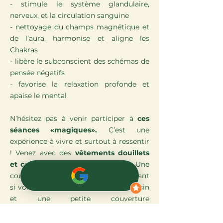
- stimule le système glandulaire,
nerveux, et la circulation sanguine
- nettoyage du champs magnétique et
de l’aura, harmonise et aligne les
Chakras
- libère le subconscient des schémas de
pensée négatifs
- favorise la relaxation profonde et
apaise le mental
N’hésitez pas à venir participer à
ces
séances «magiques».
C’est une
expérience à vivre et surtout à ressentir
! Venez avec des
vêtements douillets
et confortables, des chaussettes.
Une
couverture peut être prêtée, cependant
si vous souhaitez venir avec un coussin
et une petite couverture
supplémentaires n’hésitez pas. Vous
êtes allongé(e)s pendant toute la durée