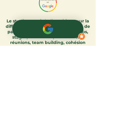
Le studio est mis à disposition pour la
diffusion de pratiques, d'échanges, de
partages.
Cours, ateliers, workshops,
stages, formations, conférences,
réunions, team building, cohésion
d'équipe, shootings, répétitions...
Régulièrement de nouvelles activités
sont organisées.​
Contakids adultes/enfants, Voyages
Sonores, Sophrologie en groupe,
Ateliers Mouvement & Anatomie,
Ateliers danse Intuitive, Danse NIA,
Ateliers découverte des Arts du Cirque
enfants, Danses indiennes, Explorations
Ludiques, Sophrologie,
Méditation,
Ateliers Gestes Premiers
Secours nourrissons & enfants,
Cours
hebdomadaires & stages les weekends