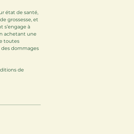
r état de santé,
 de grossesse, et
nt s’engage à
 En achetant une
de toutes
 et des dommages
ditions de