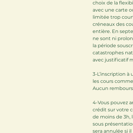
choix de la flexi
avec une carte o
limitée trop cour
créneaux des cou
entière. En septe
ne sont ni prolo
la période souscr
catastrophes nat
avec justificatif
3-L’inscription à
les cours commen
Aucun remboursem
4-Vous pouvez an
crédit sur votre 
de moins de 3h, l
sous présentation
sera annulée si i