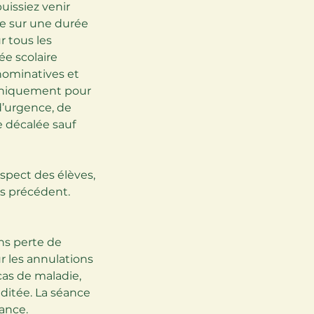
puissiez venir
e sur une durée
r tous les
ée scolaire
 nominatives et
s uniquement pour
 d’urgence, de
e décalée sauf
espect des élèves,
rs précédent.
ns perte de
ur les annulations
cas de maladie,
éditée. La séance
éance.