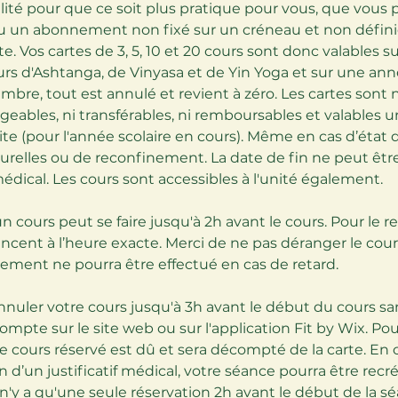
bilité pour que ce soit plus pratique pour vous, que vous 
u un abonnement non fixé sur un créneau et non défini
te. Vos cartes de 3, 5, 10 et 20 cours sont donc valables su
rs d'Ashtanga, de Vinyasa et de Yin Yoga et sur une ann
mbre, tout est annulé et revient à zéro. Les cartes sont
ngeables, ni transférables, ni remboursables et valable
ite (pour l'année scolaire en cours). Même en cas d’état
urelles ou de reconfinement. La date de fin ne peut êtr
 médical. Les cours sont accessibles à l'unité également.
 un cours peut se faire jusqu'à 2h avant le cours. Pour le r
cent à l’heure exacte. Merci de ne pas déranger le cou
ent ne pourra être effectué en cas de retard.
nuler votre cours jusqu'à 3h avant le début du cours sa
compte sur le site web ou sur l'application Fit by Wix. Po
e cours réservé est dû et sera décompté de la carte. En 
 d’un justificatif médical, votre séance pourra être recr
l n'y a qu'une seule réservation 2h avant le début de la s