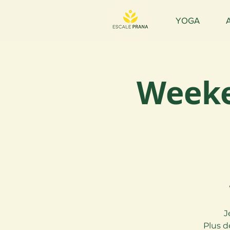
YOGA
Weeke
J
Plus d