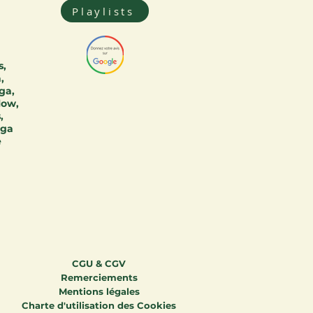
Playlists
s,
,
ga,
low,
,
oga
e
CGU & CGV
Remerciements
Mentions légales
Charte d'utilisation des Cookies