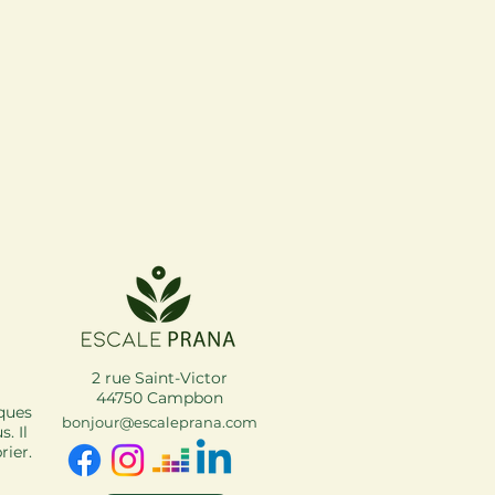
2 rue Saint-Victor
44750 Campbon
iques
bonjour
@escaleprana.com
. Il
rier.